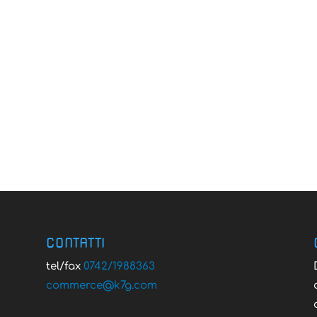
CONTATTI
tel/fax
0742/1988363
@ecremmoc
moc.g7k