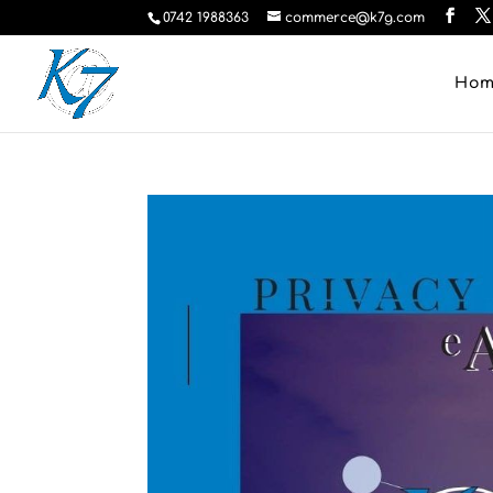
0742 1988363
commerce@k7g.com
Ho