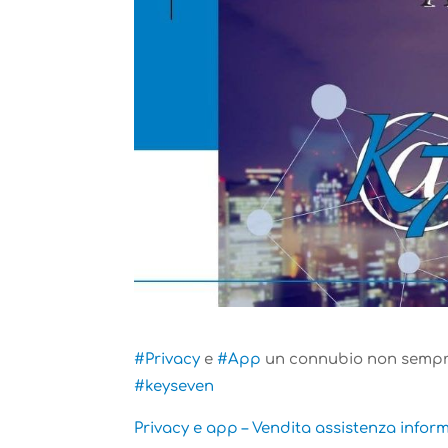
#Privacy
e
#App
un connubio non sempre
#keyseven
Privacy e app – Vendita assistenza infor