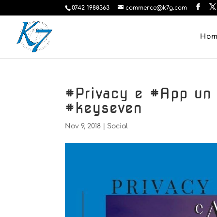
0742 1988363
commerce@k7g.com
Ho
#Privacy e #App un 
#keyseven
Nov 9, 2018
|
Social