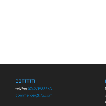
CONTATTI
tel/fax
0742/1988363
@ecremmoc
moc.g7k