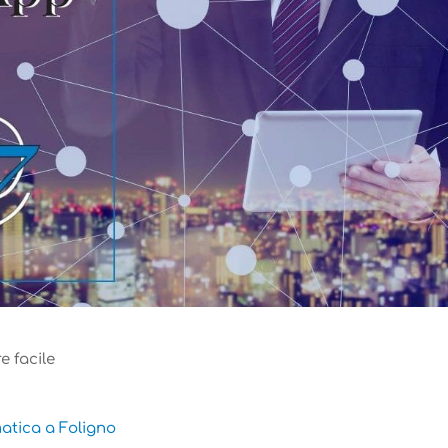
 facile
matica a Foligno