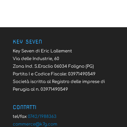
KEY SEVEN
Key Seven di Eric Lallement
Via delle Industrie, 60
Zona Ind. S.Eraclio 06034 Foligno (PG)
Partita I e Codice Fiscale: 03971490549
Società iscritta al Registro delle imprese di
Perugia al n. 03971490549
CONTATTI
tel/fax
0742/1988363
@ecremmoc
moc.g7k