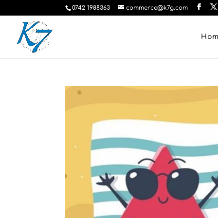
0742 1988363
commerce@k7g.com
Ho