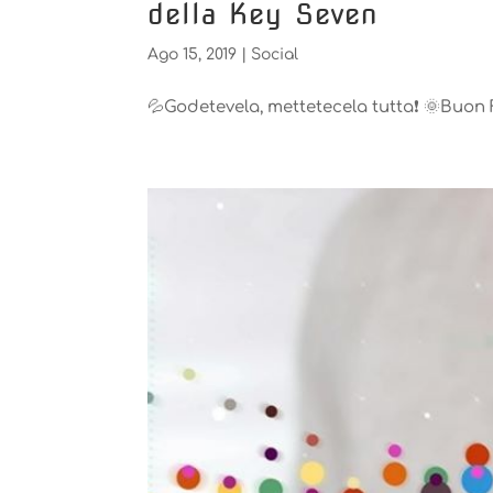
della Key Seven️️
Ago 15, 2019
|
Social
💦Godetevela, mettetecela tutta❗️ 🌞Buon 