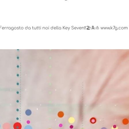
Ferragosto da tutti noi della Key Seven❗️🏖🏝⛵️ www.k7g.com