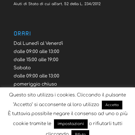
Aiuti di Stato di cui all’art. 52 della L. 234/2012
ORARI
Dal Lunedì al Venerdì
dalle 09:00 alle 13:00
dalle 15:00 alle 19:00
Sabato
dalle 09:00 alle 13:00
pomeriggio chiuso
Questo sito utilizza i cookies. Cliccando il pulsante
"Accetto" si acconsente al loro utilizzo
Accetto
È tuttavia possibile negare il consenso ad uno o più
Blog
Tutorial
Layout Volantino
cookie tramite le
o rifiutarli tutti
impostazioni
cliccando
Rifiuto