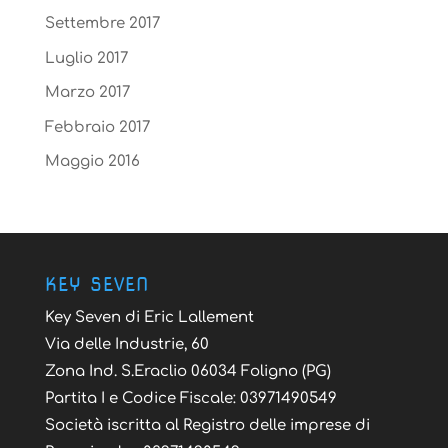
Settembre 2017
Luglio 2017
Marzo 2017
Febbraio 2017
Maggio 2016
KEY SEVEN
Key Seven di Eric Lallement
Via delle Industrie, 60
Zona Ind. S.Eraclio 06034 Foligno (PG)
Partita I e Codice Fiscale: 03971490549
Società iscritta al Registro delle imprese di