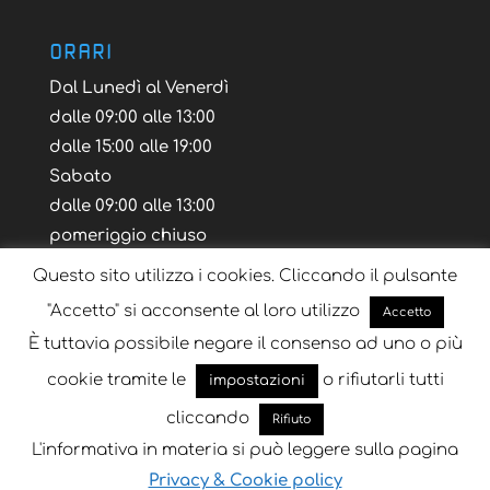
ORARI
Dal Lunedì al Venerdì
dalle 09:00 alle 13:00
dalle 15:00 alle 19:00
Sabato
dalle 09:00 alle 13:00
pomeriggio chiuso
Questo sito utilizza i cookies. Cliccando il pulsante
"Accetto" si acconsente al loro utilizzo
Accetto
È tuttavia possibile negare il consenso ad uno o più
Blog
Tutorial
Layout Volantino
cookie tramite le
o rifiutarli tutti
impostazioni
cliccando
Rifiuto
L'informativa in materia si può leggere sulla pagina
Progettato da
Key Seven
| Sviluppato da
Key
Privacy & Cookie policy