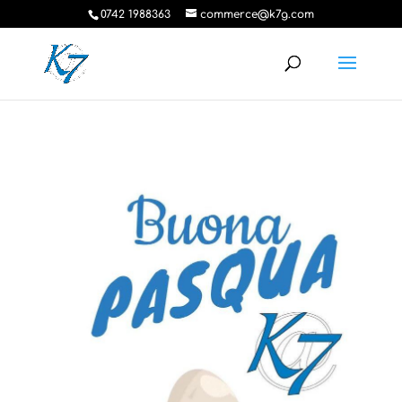
0742 1988363
commerce@k7g.com