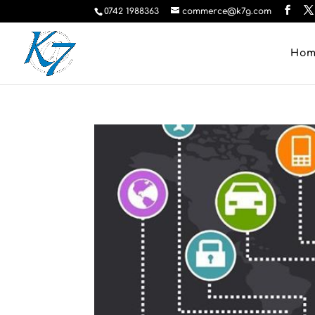
0742 1988363
commerce@k7g.com
Ho