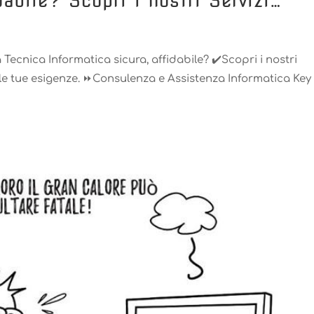
dabile? ️Scopri i nostri Servizi…
Tecnica Informatica sicura, affidabile? ✔️Scopri i nostri
 le tue esigenze. ⏩Consulenza e Assistenza Informatica Key