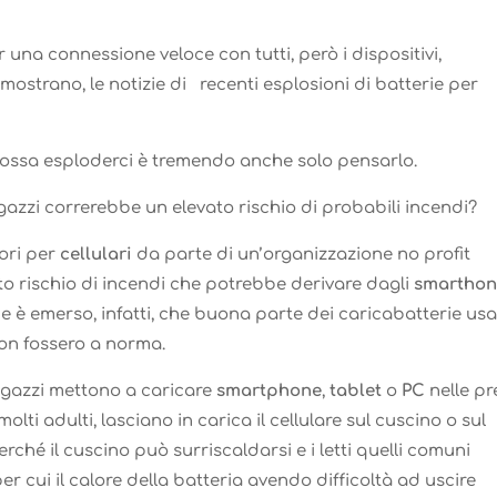
 una connessione veloce con tutti, però i dispositivi,
ostrano, le notizie di recenti esplosioni di batterie per
possa esploderci è tremendo anche solo pensarlo.
gazzi correrebbe un elevato rischio di probabili incendi?
tori per
cellulari
da parte di un’organizzazione no profit
ato rischio di incendi che potrebbe derivare dagli
smarthon
e è emerso, infatti, che buona parte dei caricabatterie usa
on fossero a norma.
agazzi mettono a caricare
smartphone
,
tablet
o
PC
nelle pr
lti adulti, lasciano in carica il cellulare sul cuscino o sul
erché il cuscino può surriscaldarsi e i letti quelli comuni
er cui il calore della batteria avendo difficoltà ad uscire