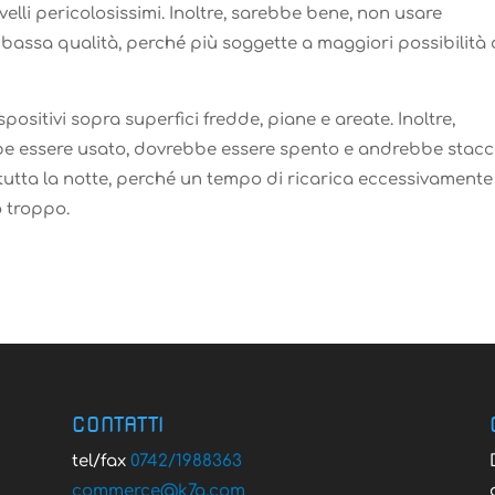
elli pericolosissimi. Inoltre, sarebbe bene, non usare
i bassa qualità, perché più soggette a maggiori possibilità 
positivi sopra superfici fredde, piane e areate. Inoltre,
ebbe essere usato, dovrebbe essere spento e andrebbe stac
 tutta la notte, perché un tempo di ricarica eccessivamente
o troppo.
CONTATTI
tel/fax
0742/1988363
@ecremmoc
moc.g7k