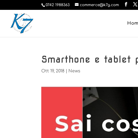
0742 1988363
commerce@k7g.com
Ho
Smarthone e tablet p
Ott 19, 2018
|
News