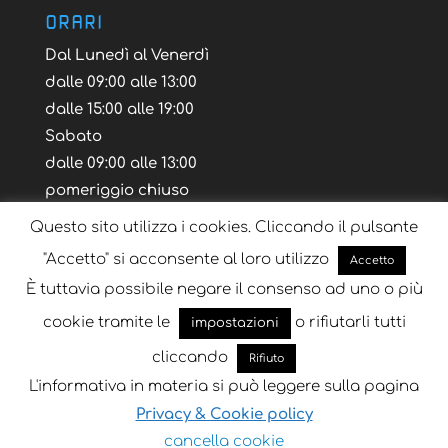
ORARI
Dal Lunedì al Venerdì
dalle 09:00 alle 13:00
dalle 15:00 alle 19:00
Sabato
dalle 09:00 alle 13:00
pomeriggio chiuso
Questo sito utilizza i cookies. Cliccando il pulsante
"Accetto" si acconsente al loro utilizzo
Accetto
È tuttavia possibile negare il consenso ad uno o più
Blog
Tutorial
Layout Volantino
cookie tramite le
o rifiutarli tutti
impostazioni
cliccando
Rifiuto
L'informativa in materia si può leggere sulla pagina
Progettato da
Key Seven
| Sviluppato da
Key
Privacy & Cookie policy
Seven
cancella cookie