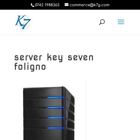
0742 1988363
commerce@k7g.com
server key seven
foligno