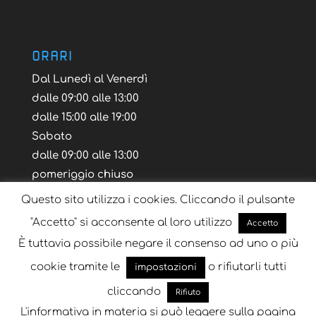
ORARI
Dal Lunedì al Venerdì
dalle 09:00 alle 13:00
dalle 15:00 alle 19:00
Sabato
dalle 09:00 alle 13:00
pomeriggio chiuso
Questo sito utilizza i cookies. Cliccando il pulsante
"Accetto" si acconsente al loro utilizzo
Accetto
È tuttavia possibile negare il consenso ad uno o più
Blog
Tutorial
Layout Volantino
cookie tramite le
o rifiutarli tutti
impostazioni
cliccando
Rifiuto
L'informativa in materia si può leggere sulla pagina