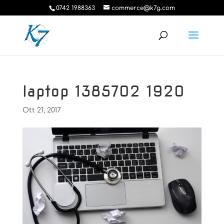
0742 1988363
commerce@k7g.com
laptop 1385702 1920
Ott 21, 2017