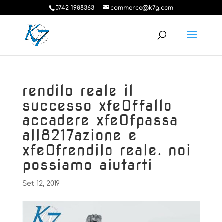
0742 1988363
commerce@k7g.com
rendilo reale il
successo xfe0ffallo
accadere xfe0fpassa
all8217azione e
xfe0frendilo reale. noi
possiamo aiutarti
Set 12, 2019