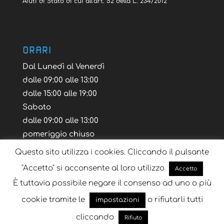
Aiuti di Stato di cui all’art. 52 della L. 234/2012
ORARI
Dal Lunedì al Venerdì
dalle 09:00 alle 13:00
dalle 15:00 alle 19:00
Sabato
dalle 09:00 alle 13:00
pomeriggio chiuso
Questo sito utilizza i cookies. Cliccando il pulsante
"Accetto" si acconsente al loro utilizzo
Accetto
È tuttavia possibile negare il consenso ad uno o più
Blog
Tutorial
Layout Volantino
cookie tramite le
o rifiutarli tutti
impostazioni
cliccando
Rifiuto