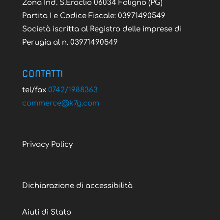
Zona Ind. S.Eraclio 06034 Foligno (PG)
Partita I e Codice Fiscale: 03971490549
Società iscritta al Registro delle imprese di
Perugia al n. 03971490549
CONTATTI
tel/fax
0742/1988363
@ecremmoc
moc.g7k
Privacy Policy
Dichiarazione di accessibilità
Aiuti di Stato