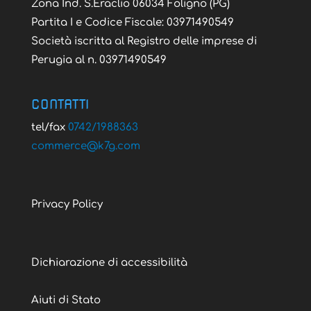
Zona Ind. S.Eraclio 06034 Foligno (PG)
Partita I e Codice Fiscale: 03971490549
Società iscritta al Registro delle imprese di
Perugia al n. 03971490549
CONTATTI
tel/fax
0742/1988363
@ecremmoc
moc.g7k
Privacy Policy
Dichiarazione di accessibilità
Aiuti di Stato