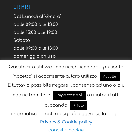
ORARI
Dal Lunedì al Venerdì
dalle 09:00 alle 13:00
dalle 15:00 alle 19:00
Sabato
dalle 09:00 alle 13:00
pomeriggio chiuso
Questo sito utilizza i cookies. Cliccando il pulsante
"Accetto" si acconsente al loro utilizzo
Accetto
È tuttavia possibile negare il consenso ad uno o più
Blog
Tutorial
Layout Volantino
cookie tramite le
o rifiutarli tutti
impostazioni
cliccando
Rifiuto
L'informativa in materia si può leggere sulla pagina
Progettato da
Key Seven
| Sviluppato da
Key
Privacy & Cookie policy
Seven
cancella cookie