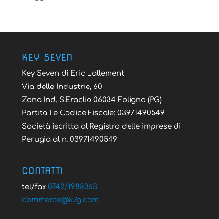
KEY SEVEN
Key Seven di Eric Lallement
Via delle Industrie, 60
Zona Ind. S.Eraclio 06034 Foligno (PG)
Partita I e Codice Fiscale: 03971490549
Società iscritta al Registro delle imprese di
Perugia al n. 03971490549
CONTATTI
tel/fax
0742/1988363
@ecremmoc
moc.g7k