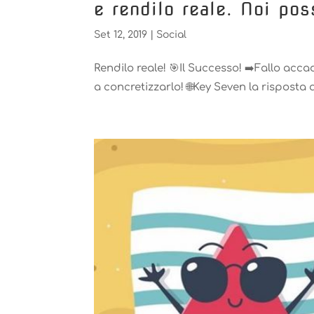
e ️rendilo reale. Noi po
Set 12, 2019
|
Social
Rendilo reale! 🎯Il Successo! ➡️Fallo acca
a concretizzarlo! 🌐Key Seven la risposta al