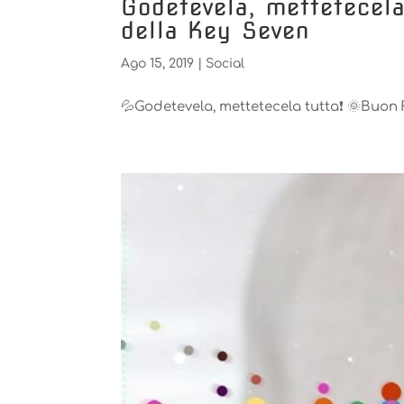
Godetevela, mettetecela 
della Key Seven️️
Ago 15, 2019
|
Social
💦Godetevela, mettetecela tutta❗️ 🌞Buon 