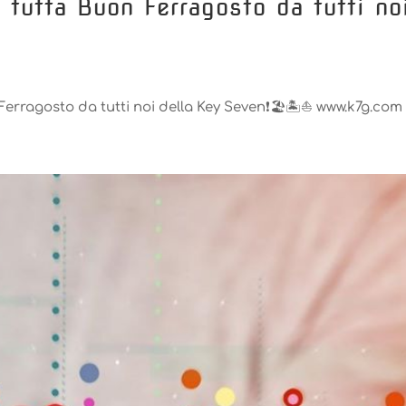
tutta️ Buon Ferragosto da tutti no
Ferragosto da tutti noi della Key Seven❗️🏖🏝⛵️ www.k7g.com