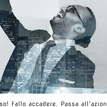
o! ️Fallo accadere. ️Passa all’azio