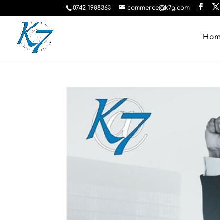
0742 1988363
commerce@k7g.com
Ho