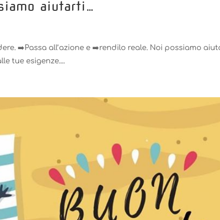
ssiamo aiutarti…
dere. ➡️Passa all’azione e ➡️rendilo reale. Noi possiamo aiut
le tue esigenze....