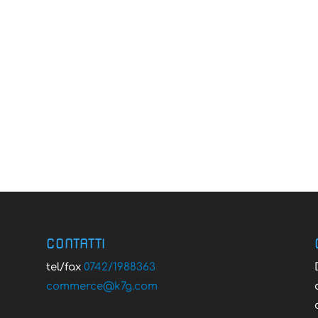
CONTATTI
tel/fax
0742/1988363
@ecremmoc
moc.g7k