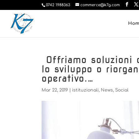
0742 1988363
commerce@k7g.com
Ho
️ Offriamo soluzioni
lo sviluppo o riorga
operativo.…
Mar 22, 2019
|
istituzionali
,
News
,
Social