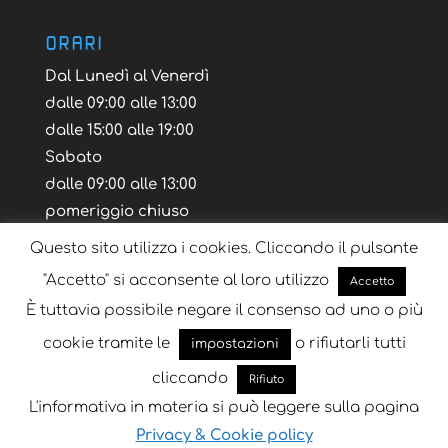
ORARI
Dal Lunedì al Venerdì
dalle 09:00 alle 13:00
dalle 15:00 alle 19:00
Sabato
dalle 09:00 alle 13:00
pomeriggio chiuso
Questo sito utilizza i cookies. Cliccando il pulsante
"Accetto" si acconsente al loro utilizzo
Accetto
È tuttavia possibile negare il consenso ad uno o più
Blog
Tutorial
Layout Volantino
cookie tramite le
o rifiutarli tutti
impostazioni
cliccando
Rifiuto
L'informativa in materia si può leggere sulla pagina
Progettato da
Key Seven
| Sviluppato da
Key
Privacy & Cookie policy