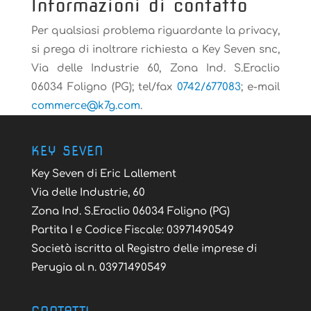
Informazioni di contatto
Per qualsiasi problema riguardante la privacy,
si prega di inoltrare richiesta a Key Seven snc,
Via delle Industrie 60, Zona Ind. S.Eraclio
06034 Foligno (PG); tel/fax
0742/677083
; e-mail
@ecremmoc
moc.g7k
.
KEY SEVEN
Key Seven di Eric Lallement
Via delle Industrie, 60
Zona Ind. S.Eraclio 06034 Foligno (PG)
Partita I e Codice Fiscale: 03971490549
Società iscritta al Registro delle imprese di
Perugia al n. 03971490549